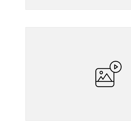
">
">