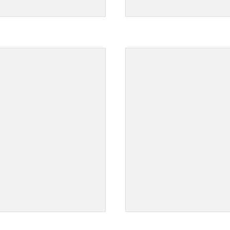
">
">