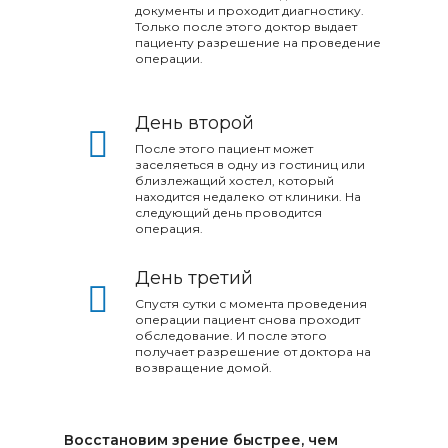
документы и проходит диагностику.
Только после этого доктор выдает
пациенту разрешение на проведение
операции.​​​​​​​
День второй
После этого пациент может
заселяеться в одну из гостиниц или
близлежащий хостел, который
находится недалеко от клиники. На
следующий день проводится
операция.​​
День третий
Спустя сутки с момента проведения
операции пациент снова проходит
обследование. И после этого
получает разрешение от доктора на
возвращение домой.​​​​​​​
Восстановим зрение быстрее, чем