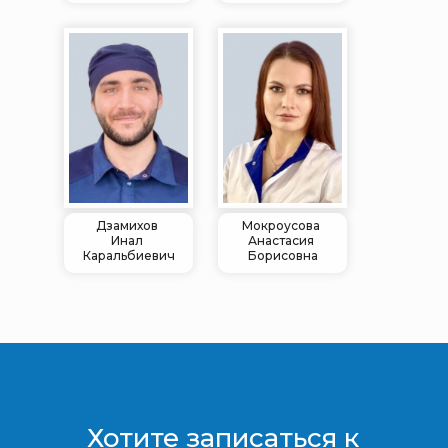
Дзамихов
Мокроусова
Инал
Анастасия
Каральбиевич
Борисовна
Хотите записаться к